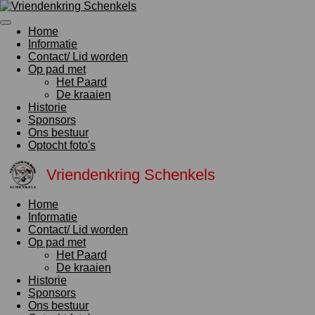
Ga
direct
Home
naar
Informatie
de
Contact/ Lid worden
hoofdinhoud
Op pad met
Het Paard
De kraaien
Historie
Sponsors
Ons bestuur
Optocht foto's
Vriendenkring Schenkels
Home
Informatie
Contact/ Lid worden
Op pad met
Het Paard
De kraaien
Historie
Sponsors
Ons bestuur